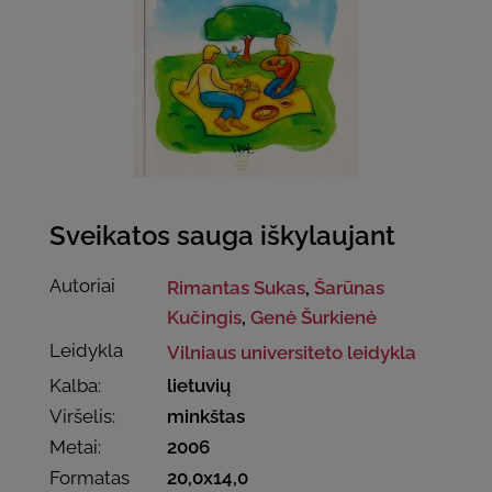
Sveikatos sauga iškylaujant
Autoriai
Rimantas Sukas
,
Šarūnas
Kučingis
,
Genė Šurkienė
Leidykla
Vilniaus universiteto leidykla
Kalba:
lietuvių
Viršelis:
minkštas
Metai:
2006
Formatas
20,0x14,0