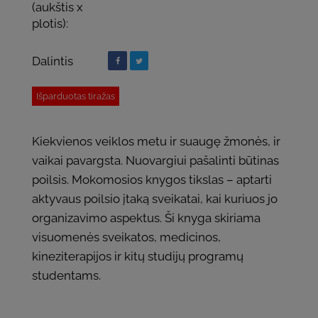
(aukštis x
plotis):
Dalintis
Išparduotas tiražas
Kiekvienos veiklos metu ir suaugę žmonės, ir
vaikai pavargsta. Nuovargiui pašalinti būtinas
poilsis. Mokomosios knygos tikslas – aptarti
aktyvaus poilsio įtaką sveikatai, kai kuriuos jo
organizavimo aspektus. Ši knyga skiriama
visuomenės sveikatos, medicinos,
kineziterapijos ir kitų studijų programų
studentams.