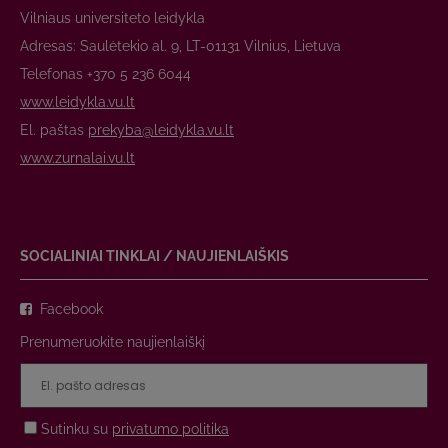
Vilniaus universiteto leidykla
Adresas: Saulėtekio al. 9, LT-01131 Vilnius, Lietuva
Telefonas +370 5 236 6044
www.leidykla.vu.lt
El. paštas
prekyba@leidykla.vu.lt
www.zurnalai.vu.lt
SOCIALINIAI TINKLAI / NAUJIENLAIŠKIS
Facebook
Prenumeruokite naujienlaiškį
Sutinku su
privatumo politika