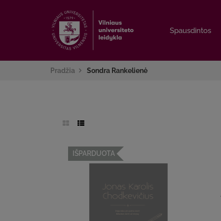
Spausdintos
Spausdintos
Pradžia
Sondra Rankelienė
IŠPARDUOTA