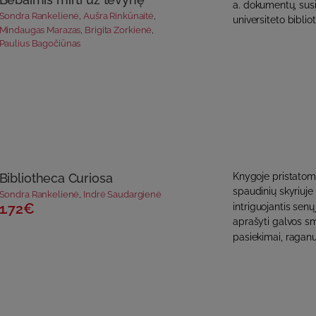
a. dokumentų, susi
Sondra Rankelienė
,
Aušra Rinkūnaitė
,
universiteto bibliot
Mindaugas Marazas
,
Brigita Zorkienė
,
Paulius Bagočiūnas
Bibliotheca Curiosa
Knygoje pristatomi
spaudinių skyriuje 
Sondra Rankelienė
,
Indrė Saudargienė
1.72€
intriguojantis sen
aprašyti galvos sm
pasiekimai, raganų