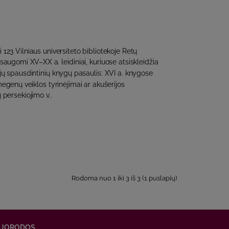
 123 Vilniaus universiteto bibliotekoje Retų
saugomi XV–XX a. leidiniai, kuriuose atsiskleidžia
ųjų spausdintinių knygų pasaulis: XVI a. knygose
egenų veiklos tyrinėjimai ar akušerijos
 persekiojimo v..
Rodoma nuo 1 iki 3 iš 3 (1 puslapių)
UORODOS