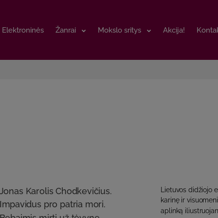
Elektroninės
Elektroninės
Žanrai
Žanrai
Mokslo sritys
Mokslo sritys
Akcija!
Akcija!
Kontak
Kontak
Jonas Karolis Chodkevičius.
Lietuvos didžiojo
karinę ir visuomen
Impavidus pro patria mori.
aplinką iliustruoja
Bebaimis mirti už tėvynę