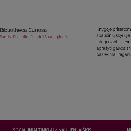
Bibliotheca Curiosa
Knygoje pristatomi
spaudinių skyriuje 
Sondra Rankelienė
,
Indrė Saudargienė
intriguojantis sen
aprašyti galvos sm
pasiekimai, raganų
SOCIALINIAI TINKLAI / NAUJIENLAIŠKIS
N