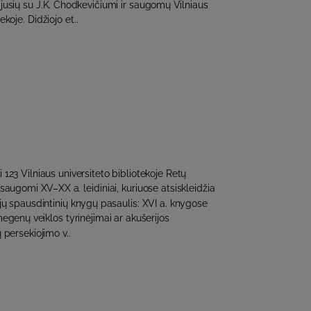
jusių su J.K. Chodkevičiumi ir saugomų Vilniaus
ekoje. Didžiojo et..
 123 Vilniaus universiteto bibliotekoje Retų
saugomi XV–XX a. leidiniai, kuriuose atsiskleidžia
ųjų spausdintinių knygų pasaulis: XVI a. knygose
egenų veiklos tyrinėjimai ar akušerijos
 persekiojimo v..