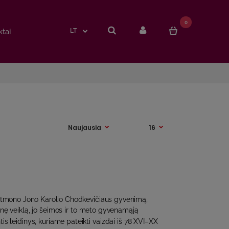
0
0
tai
tai
LT
LT
 etmono Jono Karolio Chodkevičiaus gyvenimą,
inę veiklą, jo šeimos ir to meto gyvenamąją
ntis leidinys, kuriame pateikti vaizdai iš 78 XVI–XX