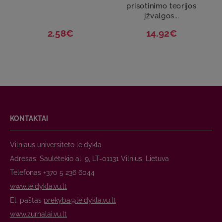
prisotinimo teorijos
įžvalgos...
2.58€
14.92€
KONTAKTAI
Vilniaus universiteto leidykla
Adresas: Saulėtekio al. 9, LT-01131 Vilnius, Lietuva
Telefonas +370 5 236 6044
www.leidykla.vu.lt
El. paštas
prekyba@leidykla.vu.lt
www.zurnalai.vu.lt