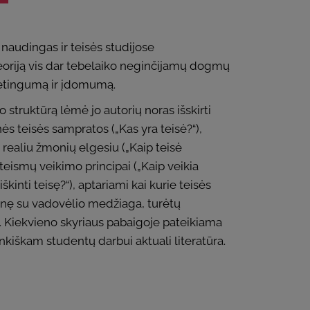
 naudingas ir teisės studijose
teoriją vis dar tebelaiko neginčijamų dogmų
udėtingumą ir įdomumą.
 struktūrą lėmė jo autorių noras išskirti
ės teisės sampratos („Kas yra teisė?“),
 realiu žmonių elgesiu („Kaip teisė
teismų veikimo principai („Kaip veikia
škinti teisę?“), aptariami kai kurie teisės
ažinę su vadovėlio medžiaga, turėtų
ė. Kiekvieno skyriaus pabaigoje pateikiama
rankiškam studentų darbui aktuali literatūra.