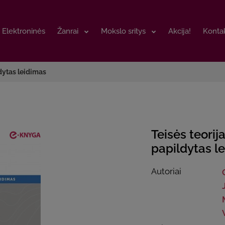
Elektroninės
Elektroninės
Žanrai
Žanrai
Mokslo sritys
Mokslo sritys
Akcija!
Akcija!
Kontak
Kontak
ldytas leidimas
Teisės teorija
papildytas l
Autoriai