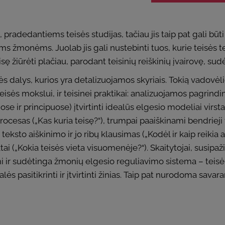
radedantiems teisės studijas, tačiau jis taip pat gali būti
ms žmonėms. Juolab jis gali nustebinti tuos, kurie teisės 
sę žiūrėti plačiau, parodant teisinių reiškinių įvairovę, s
 dalys, kurios yra detalizuojamos skyriais. Tokią vadovėlio
sės mokslui, ir teisinei praktikai: analizuojamos pagrindin
 ir principuose) įtvirtinti idealūs elgesio modeliai virsta
ocesas („Kas kuria teisę?“), trumpai paaiškinami bendrieji 
ksto aiškinimo ir jo ribų klausimas („Kodėl ir kaip reikia ai
tai („Kokia teisės vieta visuomenėje?“). Skaitytojai, susip
omi ir sudėtinga žmonių elgesio reguliavimo sistema – teis
lės pasitikrinti ir įtvirtinti žinias. Taip pat nurodoma sava