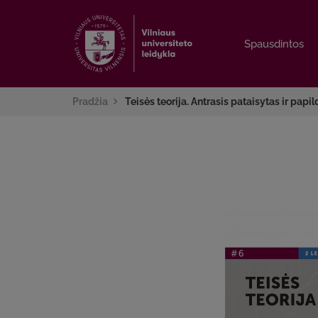
Spausdintos
Spausdintos
Pradžia
Teisės teorija. Antrasis pataisytas ir papi