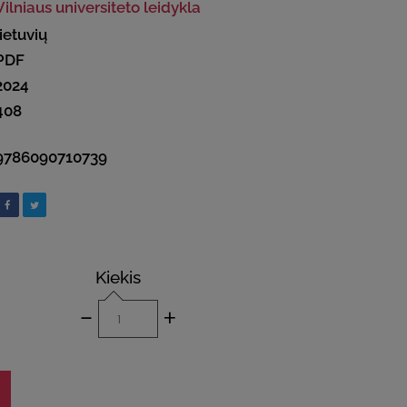
Vilniaus universiteto leidykla
lietuvių
PDF
2024
408
9786090710739
Kiekis
-
+