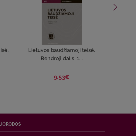
isė.
Lietuvos baudžiamoji teisė.
J
Bendroji dalis, 1...
9.53€
UORODOS