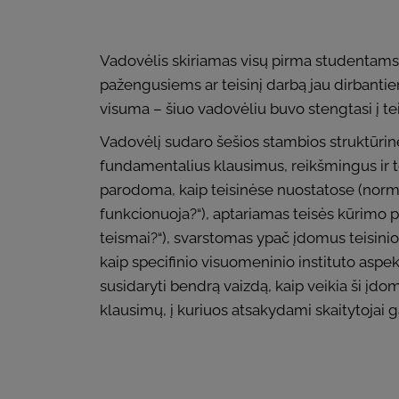
Vadovėlis skiriamas visų pirma studentams, p
pažengusiems ar teisinį darbą jau dirbantie
visuma – šiuo vadovėliu buvo stengtasi į tei
Vadovėlį sudaro šešios stambios struktūrinės
fundamentalius klausimus, reikšmingus ir tei
parodoma, kaip teisinėse nuostatose (normose
funkcionuoja?“), aptariamas teisės kūrimo pr
teismai?“), svarstomas ypač įdomus teisinio te
kaip specifinio visuomeninio instituto aspek
susidaryti bendrą vaizdą, kaip veikia ši įd
klausimų, į kuriuos atsakydami skaitytojai ga