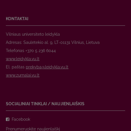
KONTAKTAI
Vilniaus universiteto leidykla
Adresas: Saulėtekio al. 9, LT-01131 Vilnius, Lietuva
Telefonas +370 5 236 6044
www.leidykla.vu.lt
El. paštas
prekyba@leidykla.vu.lt
www.zurnalai.vu.lt
SOCIALINIAI TINKLAI / NAUJIENLAIŠKIS
Facebook
Prenumeruokite naujienlaiškį