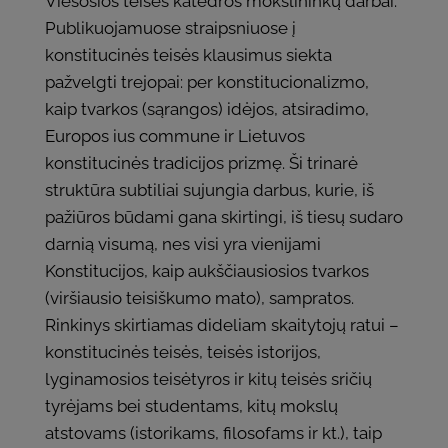
Viešosios teisės katedros mokslininkų darbai.
Publikuojamuose straipsniuose į
konstitucinės teisės klausimus siekta
pažvelgti trejopai: per konstitucionalizmo,
kaip tvarkos (sąrangos) idėjos, atsiradimo,
Europos ius commune ir Lietuvos
konstitucinės tradicijos prizmę. Ši trinarė
struktūra subtiliai sujungia darbus, kurie, iš
pažiūros būdami gana skirtingi, iš tiesų sudaro
darnią visumą, nes visi yra vienijami
Konstitucijos, kaip aukščiausiosios tvarkos
(viršiausio teisiškumo mato), sampratos.
Rinkinys skirtiamas dideliam skaitytojų ratui –
konstitucinės teisės, teisės istorijos,
lyginamosios teisėtyros ir kitų teisės sričių
tyrėjams bei studentams, kitų mokslų
atstovams (istorikams, filosofams ir kt.), taip