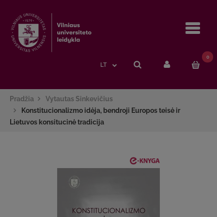
Navi
0
LT
Pradžia
Vytautas Sinkevičius
Konstitucionalizmo idėja, bendroji Europos teisė ir
Lietuvos konsitucinė tradicija