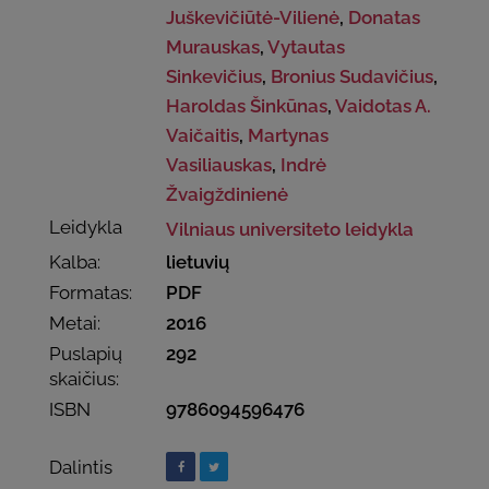
Juškevičiūtė-Vilienė
,
Donatas
Murauskas
,
Vytautas
Sinkevičius
,
Bronius Sudavičius
,
Haroldas Šinkūnas
,
Vaidotas A.
Vaičaitis
,
Martynas
Vasiliauskas
,
Indrė
Žvaigždinienė
Leidykla
Vilniaus universiteto leidykla
Kalba:
lietuvių
Formatas:
PDF
Metai:
2016
Puslapių
292
skaičius:
ISBN
9786094596476
Dalintis