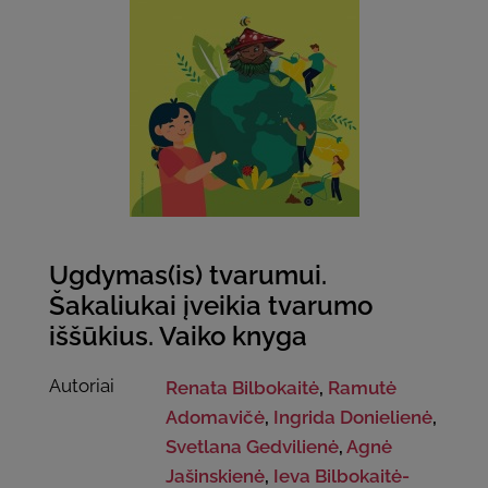
Ugdymas(is) tvarumui.
Šakaliukai įveikia tvarumo
iššūkius. Vaiko knyga
Autoriai
Renata Bilbokaitė
,
Ramutė
Adomavičė
,
Ingrida Donielienė
,
Svetlana Gedvilienė
,
Agnė
Jašinskienė
,
Ieva Bilbokaitė-