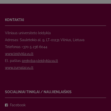
KONTAKTAI
Vilniaus universiteto leidykla
Adresas: Saulėtekio al. 9, LT-01131 Vilnius, Lietuva
Telefonas +370 5 236 6044
www.leidykla.vu.lt
El. paštas
prekyba@leidykla.vu.lt
www.zurnalai.vu.lt
SOCIALINIAI TINKLAI / NAUJIENLAIŠKIS
Facebook