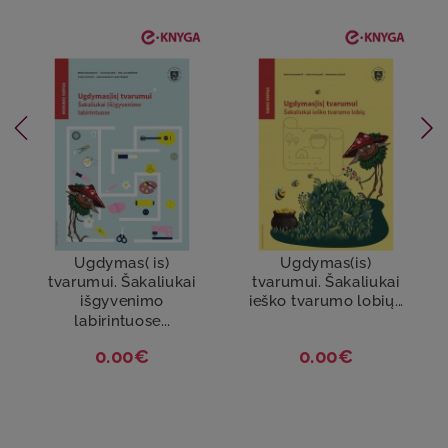
Ugdymas( is)
Ugdymas(is)
tvarumui. Šakaliukai
tvarumui. Šakaliukai
išgyvenimo
ieško tvarumo lobių...
labirintuose...
0.00€
0.00€