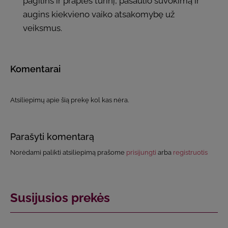
pagilins ir praplės turinį, pasaulio suvokimą ir
augins kiekvieno vaiko atsakomybę už
veiksmus.
Komentarai
Atsiliepimų apie šią prekę kol kas nėra.
Parašyti komentarą
Norėdami palikti atsiliepimą prašome
prisijungti
arba
registruotis
Susijusios prekės