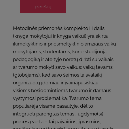
Metodinės priemonės komplekto III dalis
(knyga mokytojui ir knyga vaikui) yra skirta
ikimokyklinio ir priešmokyklinio amžiaus vaikų
mokytojams; studentams, kurie studijuoja
pedagogiką ir ateityje norėtų dirbti su vaikais
ar tvarumo mokyti savo vaikus; vaikų tėvams
(globėjams), kad savo šeimos laisvalaikį
organizuotų įdomiau ir įvairiapusiškiau;
visiems besidomintiems tvarumo ir darnaus
vystymosi problematika. Tvarumo tema
populiarėja visame pasaulyje, dėl to
integruoti parengtas temas į ugdymo(si)
procesą verta – tai paįvairins, įprasmins,