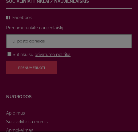
SOCIALINIAI TINKLAI / NAUJIENLAIŠKIS
Facebook
Prenumeruokite naujienlaiškį
Sutinku su
privatumo politika
PRENUMERUOTI
NUORODOS
Apie mus
Susisiekite su mumis
Apmokėjimas