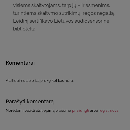
visiems skaitytojams, tarp jų – ir asmenims,
turintiems skaitymo sutrikimų, regos negalią.
Leidinį sertifikavo Lietuvos audiosensorinė
biblioteka.
Komentarai
Atsiliepimų apie šią prekę kol kas nėra.
Parašyti komentarą
Norėdami palikti atsiliepimą prašome
prisijungti
arba
registruotis