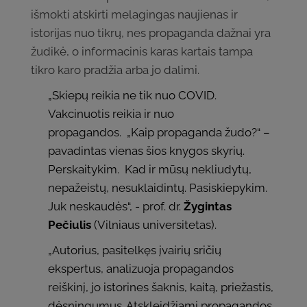
išmokti atskirti melagingas naujienas ir
istorijas nuo tikrų, nes propaganda dažnai yra
žudikė, o informacinis karas kartais tampa
tikro karo pradžia arba jo dalimi.
„Skiepų reikia ne tik nuo COVID.
Vakcinuotis reikia ir nuo
propagandos. „Kaip propaganda žudo?“ –
pavadintas vienas šios knygos skyrių.
Perskaitykim. Kad ir mūsų nekliudytų,
nepažeistų, nesuklaidintų. Pasiskiepykim.
Juk neskaudės“, - prof. dr.
Žygintas
Pečiulis
(Vilniaus universitetas).
„Autorius, pasitelkęs įvairių sričių
ekspertus, analizuoja propagandos
reiškinį, jo istorines šaknis, kaitą, priežastis,
dėsningumus. Atskleidžiami propagandos