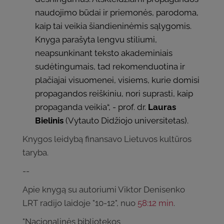
naudojimo būdai ir priemonės, parodoma,
kaip tai veikia šiandieninėmis sąlygomis.
Knyga parašyta lengvu stiliumi,
neapsunkinant teksto akademiniais
sudėtingumais, tad rekomenduotina ir
plačiajai visuomenei, visiems, kurie domisi
propagandos reiškiniu, nori suprasti, kaip
propaganda veikia“, - prof. dr.
Lauras
Bielinis
(Vytauto Didžiojo universitetas).
Knygos leidybą finansavo Lietuvos kultūros
taryba.
--
Apie knygą su autoriumi Viktor Denisenko
LRT radijo laidoje "10-12", nuo
58:12 min
.
"Nacionalinės bibliotekos