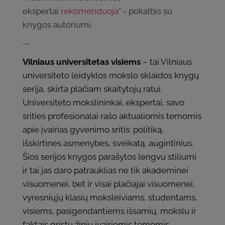
ekspertai
rekomenduoja
" - pokalbis su
knygos autoriumi.
--
Vilniaus universitetas visiems
– tai Vilniaus
universiteto leidyklos mokslo sklaidos knygų
serija, skirta plačiam skaitytojų ratui.
Universiteto mokslininkai, ekspertai, savo
srities profesionalai rašo aktualiomis temomis
apie įvairias gyvenimo sritis: politiką,
išskirtines asmenybes, sveikatą, augintinius.
Šios serijos knygos parašytos lengvu stiliumi
ir tai jas daro patrauklias ne tik akademinei
visuomenei, bet ir visai plačiajai visuomenei,
vyresniųjų klasių moksleiviams, studentams,
visiems, pasigendantiems išsamių, mokslu ir
faktais grįstų žinių įvairiomis temomis.