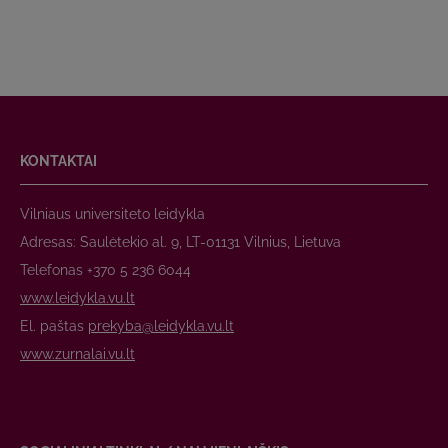
KONTAKTAI
Vilniaus universiteto leidykla
Adresas: Saulėtekio al. 9, LT-01131 Vilnius, Lietuva
Telefonas +370 5 236 6044
www.leidykla.vu.lt
El. paštas
prekyba@leidykla.vu.lt
www.zurnalai.vu.lt