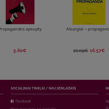
Propagandos apsupty
Atsargiai – propagan
5.60€
22.09€
16.57€
SOCIALINIAI TINKLAI / NAUJIENLAIŠKIS
N
Facebook
A
Su