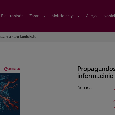
Elektroninės
Elektroninės
Žanrai
Žanrai
Mokslo sritys
Mokslo sritys
Akcija!
Akcija!
Kontak
Kontak
acinio karo kontekste
Propagandos 
informacinio
Autoriai