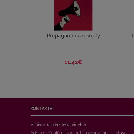
Propagandos apsupty
11.42€
KONTAKTAI
Vilniaus universiteto leidykla
Adresas: Saulėtekio al. 9, LT-01131 Vilnius, Lietuva