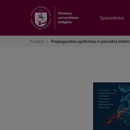
Spausdintos
Spausdintos
Pradžia
Propagandos aptikimas ir poveikis inform