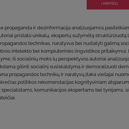
ame propaganda ir dezinformacija analizuojamos pasitelkia
Autoriai pristato unikalų, ekspertų sužymėtą struktūrizuotą
propagandos technikas, naratyvus bei nustatyti galimą soci
tinio intelekto bei kompiuterinės lingvistikos pritaikymui.
e. Iš socialinių moks lų perspektyvos autoriai analizuoja
siekdama gilinti socialinį susiskaldymą ir demoralizuoti dem
žiama propagandos technikų ir naratyvų įtaka viešajai nuomo
nkrečias politikos rekomendacijas kognityviniam atsparumui 
specialistams, komunikacijos ekspertams bei tyrėjams, sie
teičiai.