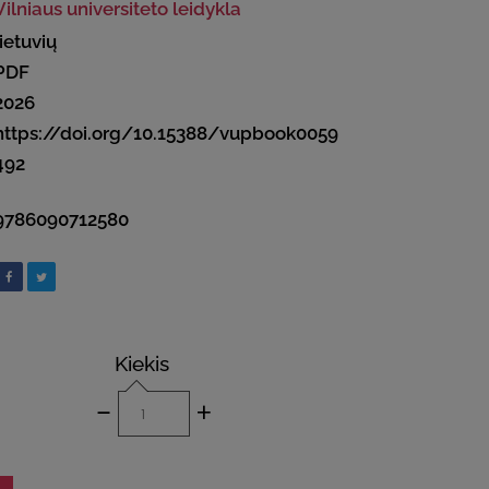
Vilniaus universiteto leidykla
lietuvių
PDF
2026
https://doi.org/10.15388/vupbook0059
492
9786090712580
Kiekis
-
+