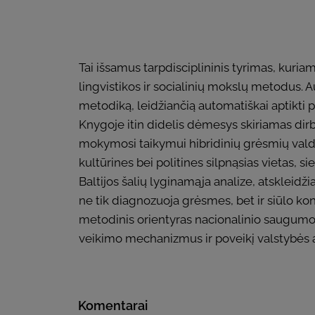
Tai išsamus tarpdisciplininis tyrimas, kuri
lingvistikos ir socialinių mokslų metodus. 
metodiką, leidžiančią automatiškai aptikti 
Knygoje itin didelis dėmesys skiriamas dirb
mokymosi taikymui hibridinių grėsmių valdym
kultūrines bei politines silpnąsias vietas, 
Baltijos šalių lyginamąja analize, atskleid
ne tik diagnozuoja grėsmes, bet ir siūlo ko
metodinis orientyras nacionalinio saugumo 
veikimo mechanizmus ir poveikį valstybės a
Komentarai