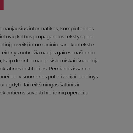
nt naujausius informatikos, kompiuterinės
 lietuvių kalbos propagandos tekstyną bei
alinį poveikį informacinio karo kontekste.
 Leidinys nubrėžia naujas gaires mašininio
, kaip dezinformacija sistemiškai išnaudoja
okratines institucijas. Remiantis išsamia
nei bei visuomenės poliarizacijai. Leidinys
ugdyti. Tai reikšmingas šaltinis ir
kiantiems suvokti hibridinių operacijų