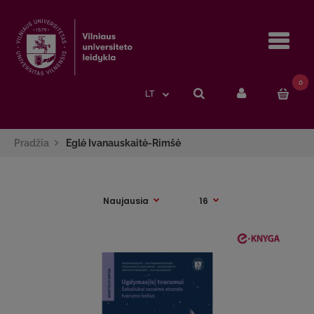
Navi
0
LT
Pradžia
Eglė Ivanauskaitė-Rimšė