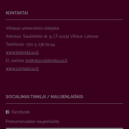
KONTAKTAI
Vilniaus universiteto leidykla
Adresas: Saulėtekio al. 9, LT-01131 Vilnius, Lietuva
Telefonas +370 5 236 6044
www.leidykla.vu.lt
El. paštas
prekyba@leidykla.vu.lt
www.zurnalai.vu.lt
SOCIALINIAI TINKLAI / NAUJIENLAIŠKIS
Facebook
Prenumeruokite naujienlaiškį