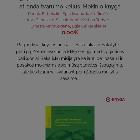
atranda tvarumo kelius. Mokinio knyga
Renata Bilbokaitė
,
Eglė Ivanauskaitė-Rimšė
,
Ieva Bilbokaitė-Skiauterienė
,
Kristina Rūdytė
,
Ernesta Petrauskienė
,
Eglė Galkauskienė
0.00€
Pagrindiniai knygos herojai – Šakaliukas ir Šakalytė –
per ilgą Žemės evoliuciją išlikę senųjų medžių giminės
palikuoniai. Šakaliukų misija yra keliauti per pasaulį ir
pasakoti mokiniams apie mūsų planetos išsaugojimą,
ateities tvarumą, skatinant per užduotis mokytis
savaime...