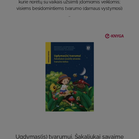
kurie norėtų su vaikais užsiimti įdomiomis veiklomis;
visiems besidomintiems tvarumo (darnaus vystymosi)
..
Ugdymas(is) tvarumui. Šakaliukai savaime