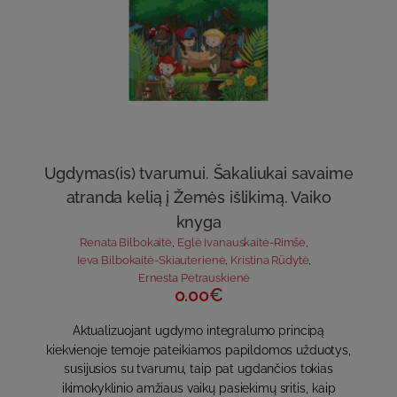
Ugdymas(is) tvarumui. Šakaliukai savaime
atranda kelią į Žemės išlikimą. Vaiko
knyga
Renata Bilbokaitė
,
Eglė Ivanauskaitė-Rimšė
,
Ieva Bilbokaitė-Skiauterienė
,
Kristina Rūdytė
,
Ernesta Petrauskienė
0.00€
Aktualizuojant ugdymo integralumo principą
kiekvienoje temoje pateikiamos papildomos užduotys,
susijusios su tvarumu, taip pat ugdančios tokias
ikimokyklinio amžiaus vaikų pasiekimų sritis, kaip