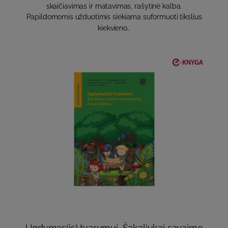
skaičiavimas ir matavimas, rašytinė kalba.
Papildomomis užduotimis siekiama suformuoti tikslius
kiekvieno..
Ugdymas(is) tvarumui. Šakaliukai savaime