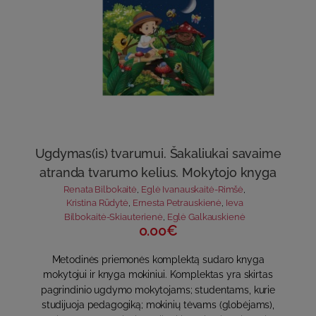
Ugdymas(is) tvarumui. Šakaliukai savaime
atranda tvarumo kelius. Mokytojo knyga
Renata Bilbokaitė
,
Eglė Ivanauskaitė-Rimšė
,
Kristina Rūdytė
,
Ernesta Petrauskienė
,
Ieva
Bilbokaitė-Skiauterienė
,
Eglė Galkauskienė
0.00€
Metodinės priemonės komplektą sudaro knyga
mokytojui ir knyga mokiniui. Komplektas yra skirtas
pagrindinio ugdymo mokytojams; studentams, kurie
studijuoja pedagogiką; mokinių tėvams (globėjams),