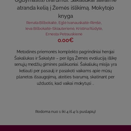
atranda kelią į Žemės išlikimą. Mokytojo
knyga
Renata Bilbokaitė
,
Eglė Ivanauskaitė-Rimšė
,
Ieva Bilbokaitė-Skiauterienė
,
Kristina Rūdytė
,
Ernesta Petrauskienė
0.00€
Metodinės priemonės komplekto pagrindiniai herojai
Šakaliukas ir Šakalytė – per ilgą Žemės evoliuciją išlikę
senųjų medžių giminės palikuoniai. Šakaliukų misija yra
keliauti per pasaulį ir pasakoti vaikams apie mūsų
planetos išsaugojimą, ateities tvarumą, skatinant per
užduotis, kad vaikai mokytųsi ..
Rodoma nuo 1 iki 4 iš 4 (1 puslapių)