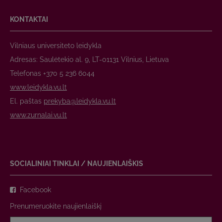
KONTAKTAI
Vilniaus universiteto leidykla
Adresas: Saulėtekio al. 9, LT-01131 Vilnius, Lietuva
Telefonas +370 5 236 6044
www.leidykla.vu.lt
El. paštas
prekyba@leidykla.vu.lt
www.zurnalai.vu.lt
SOCIALINIAI TINKLAI / NAUJIENLAIŠKIS
Facebook
Prenumeruokite naujienlaiškį