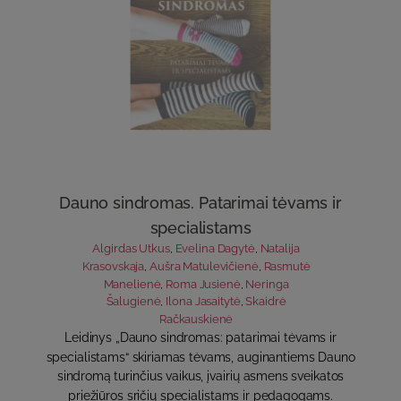
Dauno sindromas. Patarimai tėvams ir
specialistams
Algirdas Utkus
,
Evelina Dagytė
,
Natalija
Krasovskaja
,
Aušra Matulevičienė
,
Rasmutė
Manelienė
,
Roma Jusienė
,
Neringa
Šalugienė
,
Ilona Jasaitytė
,
Skaidrė
Račkauskienė
Leidinys „Dauno sindromas: patarimai tėvams ir
specialistams“ skiriamas tėvams, auginantiems Dauno
sindromą turinčius vaikus, įvairių asmens sveikatos
priežiūros sričių specialistams ir pedagogams.