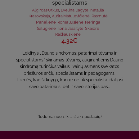
specialistams
Algirdas Utkus
,
Evelina Dagytė
,
Natalija
Krasovskaja
,
Aušra Matulevičienė
,
Rasmutė
Manelienė
,
Roma Jusienė
,
Neringa
Šalugienė
,
Ilona Jasaitytė
,
Skaidrė
Račkauskienė
4.32€
Leidinys „Dauno sindromas: patarimai tėvams ir
specialistams“ skiriamas tėvams, auginantiems Dauno
sindromą turinčius vaikus, įvairių asmens sveikatos
priežiūros sričių specialistams ir pedagogams.
Tikimės, kad ši knyga, kurioje ne tik specialistai dalijasi
savo patarimais, bet ir savo istorijas pas..
Rodoma nuo 1 iki 2 iš 2 (1 puslapių)