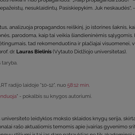
pažeistų, nesuklaidintų. Pasiskiepykim. Juk neskaudės“, - 
rtus, analizuoja propagandos reiškinį, jo istorines šaknis, 
ės, parodoma, kaip tai veikia šiandieninėmis sąlygomis. 
tingumais, tad rekomenduotina ir plačiajai visuomenei, vi
rof. dr.
Lauras Bielinis
(Vytauto Didžiojo universitetas).
 taryba.
T radijo laidoje "10-12", nuo
58:12 min
.
nduoja
" - pokalbis su knygos autoriumi.
s universiteto leidyklos mokslo sklaidos knygų serija, skirt
onalai rašo aktualiomis temomis apie įvairias gyvenimo sriti
ngvu stiliumi ir tai jas daro patrauklias ne tik akademinei 