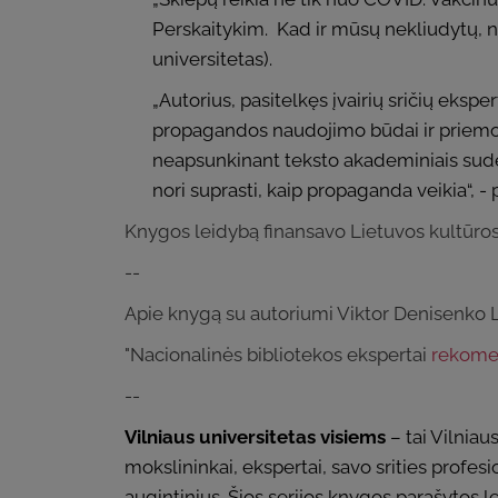
Perskaitykim. Kad ir mūsų nekliudytų, ne
universitetas).
„Autorius, pasitelkęs įvairių sričių ekspe
propagandos naudojimo būdai ir priemon
neapsunkinant teksto akademiniais sudė
nori suprasti, kaip propaganda veikia“, - p
Knygos leidybą finansavo Lietuvos kultūros
--
Apie knygą su autoriumi Viktor Denisenko LR
"Nacionalinės bibliotekos ekspertai
rekome
--
Vilniaus universitetas visiems
– tai Vilniau
mokslininkai, ekspertai, savo srities profesi
augintinius. Šios serijos knygos parašytos le