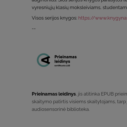
vyresniųjų klasių moksleiviams, studentams,
Visos serijos knygos:
https://www.knygynas.
--
Prieinamas leidinys
, jis atitinka EPUB pri
skaitymo patirtis visiems skaitytojams, tarp
audiosensorinė biblioteka.