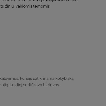
tų žinių įvairiomis temomis.
ikalavimus, kuriais užtikrinama kokybiška
alią. Leidinį sertifikavo Lietuvos