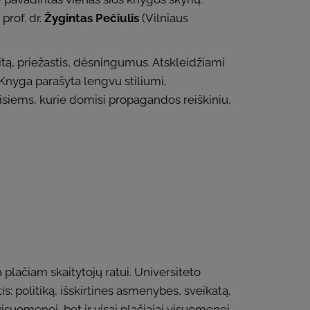
prof. dr.
Žygintas Pečiulis
(Vilniaus
kaitą, priežastis, dėsningumus. Atskleidžiami
Knyga parašyta lengvu stiliumi,
siems, kurie domisi propagandos reiškiniu,
a plačiam skaitytojų ratui. Universiteto
s: politiką, išskirtines asmenybes, sveikatą,
visuomenei, bet ir visai plačiajai visuomenei,