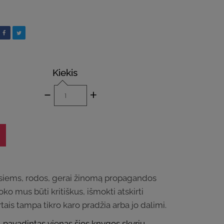
Kiekis
-
+
isiems, rodos, gerai žinomą propagandos
oko mus būti kritiškus, išmokti atskirti
tais tampa tikro karo pradžia arba jo dalimi.
 pavadintas vienas šios knygos skyrių.