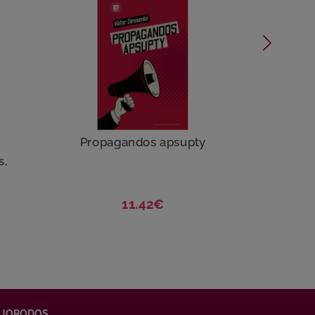
Propagandos apsupty
s,
11.42€
UORODOS