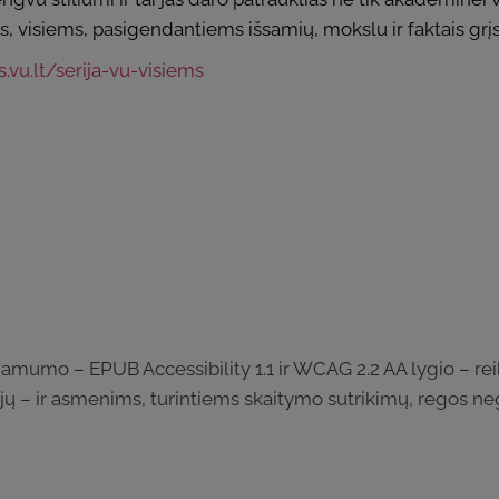
 visiems, pasigendantiems išsamių, mokslu ir faktais grįs
vu.lt/serija-vu-visiems
einamumo – EPUB Accessibility 1.1 ir WCAG 2.2 AA lygio – re
 jų – ir asmenims, turintiems skaitymo sutrikimų, regos neg