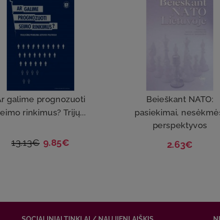
r galime prognozuoti
Beieškant NATO:
eimo rinkimus? Trijų...
pasiekimai, nesėkmė
perspektyvos
13.13€
9.85€
2.63€
SOCIALINIAI TINKLAI / NAUJIENLAIŠKIS
N