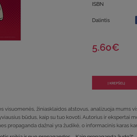
ISBN
Dalintis
5.60€
 visuomenės, žiniasklaidos atstovus, analizuoja mums v
tyviausius būdus, kaip su tuo kovoti. Autorius ir ekspertai m
 nes propaganda dažnai yra žudikė, o informacinis karas kar
uotis reikia ir nuo propagandos. „Kaip propaganda žudo?“ –