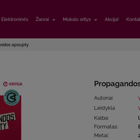
Elektroninės
Elektroninės
Žanrai
Žanrai
Mokslo sritys
Mokslo sritys
Akcija!
Akcija!
Kontak
Kontak
ndos apsupty
Propagandos
Autoriai
Leidykla
Kalba:
Formatas:
Metai: