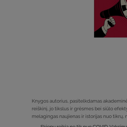
Knygos autorius, pasitelkdamas akademinės
reiškinį, jo tikslus ir grėsmes bei siūlo efek
melagingas naujienas ir istorijas nuo tikrų,
„Skiepų reikia ne tik nuo COVID. Vakcin