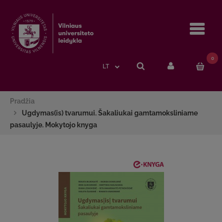
Navi
0
LT
Pradžia
Ugdymas(is) tvarumui. Šakaliukai gamtamoksliniame
pasaulyje. Mokytojo knyga