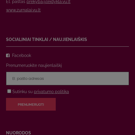
El. paštas
prekyba@leidykla.vu.lt
www.zurnalai.vu.lt
SOCIALINIAI TINKLAI / NAUJIENLAIŠKIS
Facebook
Prenumeruokite naujienlaiškį
Sutinku su
privatumo politika
PRENUMERUOTI
NUORODOS