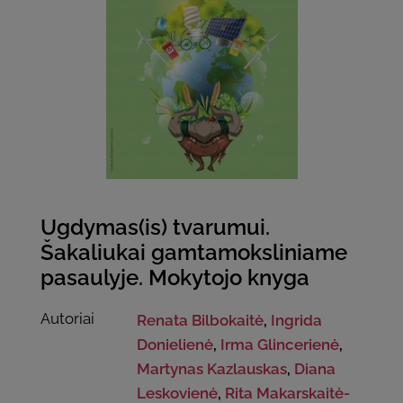
Ugdymas(is) tvarumui.
Šakaliukai gamtamoksliniame
pasaulyje. Mokytojo knyga
Autoriai
Renata Bilbokaitė
,
Ingrida
Donielienė
,
Irma Glincerienė
,
Martynas Kazlauskas
,
Diana
Leskovienė
,
Rita Makarskaitė-