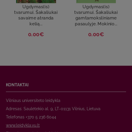
Ugdymas(is)
Ugdymas(is)
tvarumui. Šakaliukai
tvarumui. Šakaliukai
savaime atranda
gamtamoksliniame
kelią...
pasaulyje. Mokinio...
0.00€
0.00€
KONTAKTAI
Vilniaus universiteto leidykla
Adresas: Saulėtekio al. 9, LT-01131 Vilnius, Lietuva
Telefonas +370 5 236 6044
www.leidykla.vu.lt