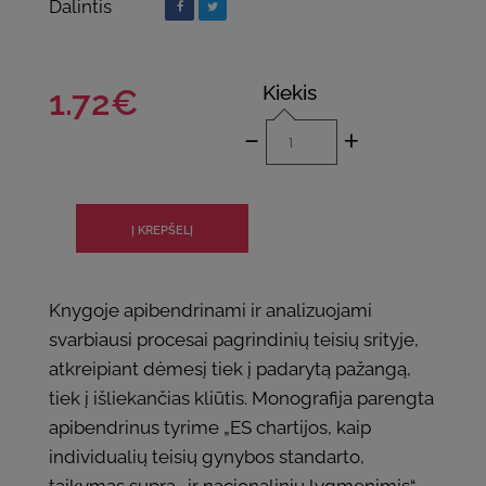
Dalintis
Kiekis
1.72€
-
+
Knygoje apibendrinami ir analizuojami
svarbiausi procesai pagrindinių teisių srityje,
atkreipiant dėmesį tiek į padarytą pažangą,
tiek į išliekančias kliūtis. Monografija parengta
apibendrinus tyrime „ES chartijos, kaip
individualių teisių gynybos standarto,