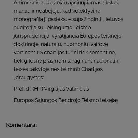
Artimesnis arba labiau apciuopiamas tikslas,
manau ir neabejoju, kad kolektyvine
monografija ji pasieks, – supažindinti Lietuvos
auditorija su Teisingumo Teismo
jurisprudencija, vyraujancia Europos teisineje
doktrinoje, naturalu, nuomoniu ivairove
vertinant ES chartijos turini tiek semantine,
tiek gilesne prasmemis, raginant nacionalini
teises taikytoja nesibaiminti Chartijos
„draugystes“.
Prof. dr. (HP) Virgilijus Valancius
Europos Sajungos Bendrojo Teismo teisejas
Komentarai