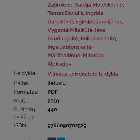
Žalimienė
,
Salvija Mulevičienė
,
Tomas Davulis
,
Ingrida
Danėlienė
,
Egidijus Jarašiūnas
,
Vygantė Milašiūtė
,
Ieva
Saudargaitė
,
Erika Leonaitė
,
Inga Jablonskaitė-
Martinaitienė
,
Miroslav
Aleksejev
Leidykla
Vilniaus universiteto leidykla
Kalba:
lietuvių
Formatas:
PDF
Metai:
2019
Puslapių
440
skaičius:
ISBN
9786090702529