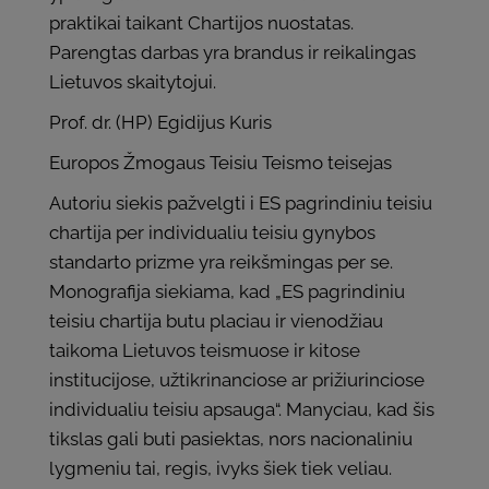
praktikai taikant Chartijos nuostatas.
Parengtas darbas yra brandus ir reikalingas
Lietuvos skaitytojui.
Prof. dr. (HP) Egidijus Kuris
Europos Žmogaus Teisiu Teismo teisejas
Autoriu siekis pažvelgti i ES pagrindiniu teisiu
chartija per individualiu teisiu gynybos
standarto prizme yra reikšmingas per se.
Monografija siekiama, kad „ES pagrindiniu
teisiu chartija butu placiau ir vienodžiau
taikoma Lietuvos teismuose ir kitose
institucijose, užtikrinanciose ar prižiurinciose
individualiu teisiu apsauga“. Manyciau, kad šis
tikslas gali buti pasiektas, nors nacionaliniu
lygmeniu tai, regis, ivyks šiek tiek veliau.