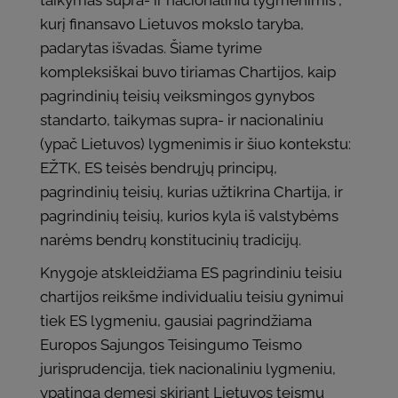
taikymas supra- ir nacionaliniu lygmenimis“,
kurį finansavo Lietuvos mokslo taryba,
padarytas išvadas. Šiame tyrime
kompleksiškai buvo tiriamas Chartijos, kaip
pagrindinių teisių veiksmingos gynybos
standarto, taikymas supra- ir nacionaliniu
(ypač Lietuvos) lygmenimis ir šiuo kontekstu:
EŽTK, ES teisės bendrųjų principų,
pagrindinių teisių, kurias užtikrina Chartija, ir
pagrindinių teisių, kurios kyla iš valstybėms
narėms bendrų konstitucinių tradicijų.
Knygoje atskleidžiama ES pagrindiniu teisiu
chartijos reikšme individualiu teisiu gynimui
tiek ES lygmeniu, gausiai pagrindžiama
Europos Sajungos Teisingumo Teismo
jurisprudencija, tiek nacionaliniu lygmeniu,
ypatinga demesi skiriant Lietuvos teismu