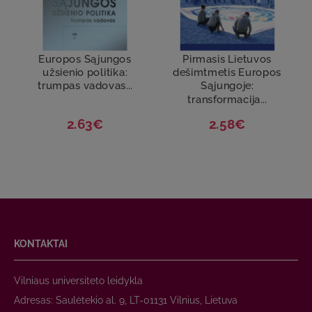
Europos Sąjungos
Pirmasis Lietuvos
užsienio politika:
dešimtmetis Europos
trumpas vadovas...
Sąjungoje:
transformacija...
2.63€
2.58€
KONTAKTAI
Vilniaus universiteto leidykla
Adresas: Saulėtekio al. 9, LT-01131 Vilnius, Lietuva