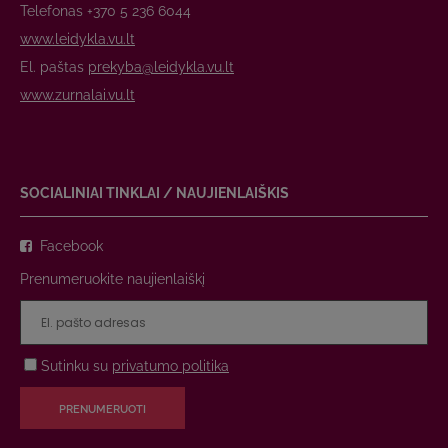
Telefonas +370 5 236 6044
www.leidykla.vu.lt
El. paštas
prekyba@leidykla.vu.lt
www.zurnalai.vu.lt
SOCIALINIAI TINKLAI / NAUJIENLAIŠKIS
Facebook
Prenumeruokite naujienlaiškį
Sutinku su
privatumo politika
PRENUMERUOTI