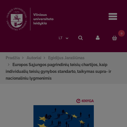
Navi
0
LT
Pradžia
Autoriai
Egidijus Jarašiūnas
Europos Sąjungos pagrindinių teisių chartijos, kaip
individualių teisių gynybos standarto, taikymas supra- ir
nacionaliniu lygmenimis