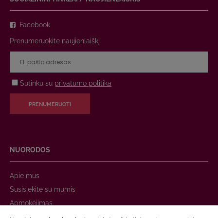
Facebook
Prenumeruokite naujienlaiškį
Sutinku su
privatumo politika
PRENUMERUOTI
NUORODOS
Apie mus
Susisiekite su mumis
Apmokėjimas
Prekių pristatymas