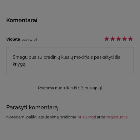
Komentarai
Violeta
2023-11-08
Smagu bus su pradinių klasių mokiniais paskaityti šią
knygą.
Rodoma nuo 1 iki 1 iš 1 (1 puslapių)
Parašyti komentarą
Norėdami palikti atsiliepimą prašome
prisijungti
arba
registruotis