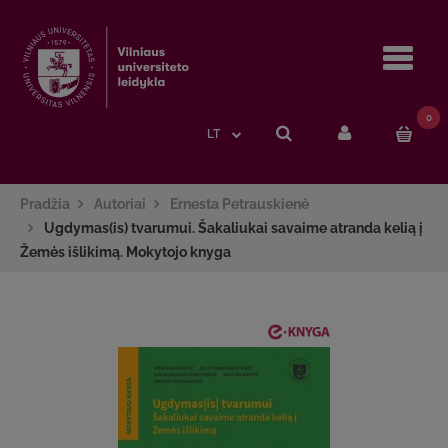
Navi
0
LT
Pradžia
Autoriai
Ernesta Petrauskienė
Ugdymas(is) tvarumui. Šakaliukai savaime atranda kelią į
Žemės išlikimą. Mokytojo knyga