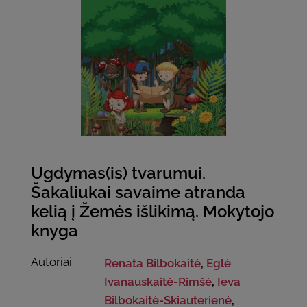
Ugdymas(is) tvarumui.
Šakaliukai savaime atranda
kelią į Žemės išlikimą. Mokytojo
knyga
Autoriai
Renata Bilbokaitė
,
Eglė
Ivanauskaitė-Rimšė
,
Ieva
Bilbokaitė-Skiauterienė
,