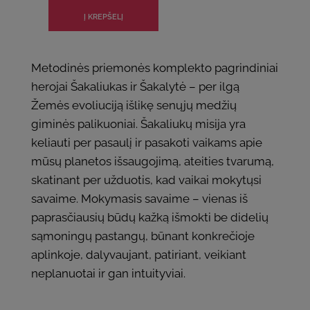
Metodinės priemonės komplekto pagrindiniai
herojai Šakaliukas ir Šakalytė – per ilgą
Žemės evoliuciją išlikę senųjų medžių
giminės palikuoniai. Šakaliukų misija yra
keliauti per pasaulį ir pasakoti vaikams apie
mūsų planetos išsaugojimą, ateities tvarumą,
skatinant per užduotis, kad vaikai mokytųsi
savaime. Mokymasis savaime – vienas iš
paprasčiausių būdų kažką išmokti be didelių
sąmoningų pastangų, būnant konkrečioje
aplinkoje, dalyvaujant, patiriant, veikiant
neplanuotai ir gan intuityviai.