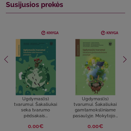
Susijusios prekės
Ugdymas(is)
Ugdymas(is)
tvarumui. Šakaliukai
tvarumui. Šakaliukai
seka tvarumo
gamtamoksliniame
pėdsakais...
pasaulyje. Mokytojo...
0.00€
0.00€