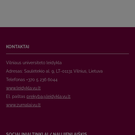
KONTAKTAI
Vilniaus universiteto leidykla
Adresas: Saulėtekio al. 9, LT-01131 Vilnius, Lietuva
Telefonas +370 5 236 6044
www.leidykla.vu.lt
El. paštas
prekyba@leidykla.vu.lt
www.zurnalai.vu.lt
SOCIALINIAI TINKLAI / NAUJIENLAIŠKIS