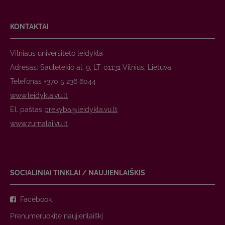
KONTAKTAI
Vilniaus universiteto leidykla
Adresas: Saulėtekio al. 9, LT-01131 Vilnius, Lietuva
Telefonas +370 5 236 6044
www.leidykla.vu.lt
El. paštas
prekyba@leidykla.vu.lt
www.zurnalai.vu.lt
SOCIALINIAI TINKLAI / NAUJIENLAIŠKIS
Facebook
Prenumeruokite naujienlaiškį