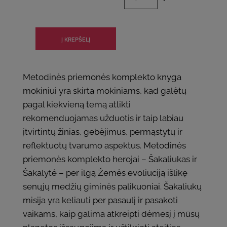
Metodinės priemonės komplekto knyga
mokiniui yra skirta mokiniams, kad galėtų
pagal kiekvieną temą atlikti
rekomenduojamas užduotis ir taip labiau
įtvirtintų žinias, gebėjimus, permąstytų ir
reflektuotų tvarumo aspektus. Metodinės
priemonės komplekto herojai – Šakaliukas ir
Šakalytė – per ilgą Žemės evoliuciją išlikę
senųjų medžių giminės palikuoniai. Šakaliukų
misija yra keliauti per pasaulį ir pasakoti
vaikams, kaip galima atkreipti dėmesį į mūsų