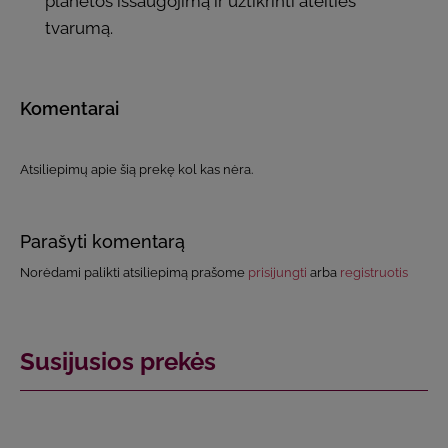
planetos išsaugojimą ir užtikrinti ateities
tvarumą.
Komentarai
Atsiliepimų apie šią prekę kol kas nėra.
Parašyti komentarą
Norėdami palikti atsiliepimą prašome
prisijungti
arba
registruotis
Susijusios prekės