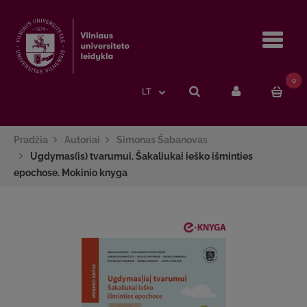
Navi
0
LT
Pradžia
Autoriai
Simonas Šabanovas
Ugdymas(is) tvarumui. Šakaliukai ieško išminties
epochose. Mokinio knyga