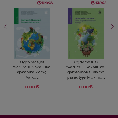
Ugdymas(is)
Ugdymas(is)
tvarumui. Šakaliukai
tvarumui. Šakaliukai
apkabina Žemę.
gamtamoksliniame
Vaiko...
pasaulyje. Mokinio...
0.00€
0.00€