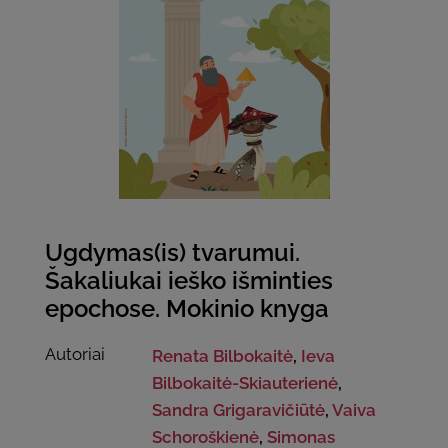
Ugdymas(is) tvarumui.
Šakaliukai ieško išminties
epochose. Mokinio knyga
Autoriai
Renata Bilbokaitė
,
Ieva
Bilbokaitė-Skiauterienė
,
Sandra Grigaravičiūtė
,
Vaiva
Schoroškienė
,
Simonas