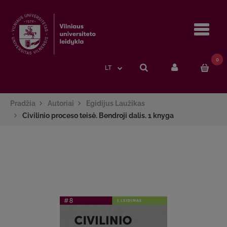
Navi
0
LT
Pradžia
Autoriai
Egidijus Laužikas
Civilinio proceso teisė. Bendroji dalis. 1 knyga