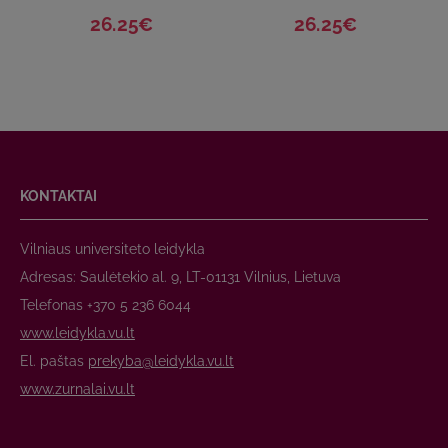
26.25€
26.25€
KONTAKTAI
Vilniaus universiteto leidykla
Adresas: Saulėtekio al. 9, LT-01131 Vilnius, Lietuva
Telefonas +370 5 236 6044
www.leidykla.vu.lt
El. paštas
prekyba@leidykla.vu.lt
www.zurnalai.vu.lt