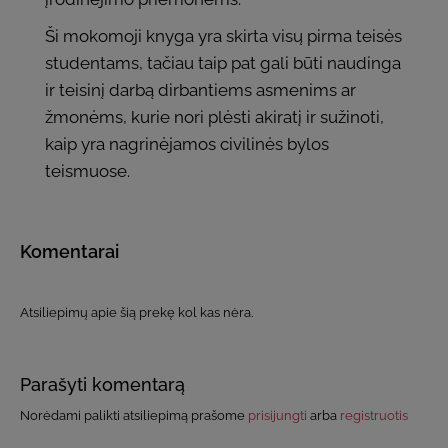
Ši mokomoji knyga yra skirta visų pirma teisės
studentams, tačiau taip pat gali būti naudinga
ir teisinį darbą dirbantiems asmenims ar
žmonėms, kurie nori plėsti akiratį ir sužinoti,
kaip yra nagrinėjamos civilinės bylos
teismuose.
Komentarai
Atsiliepimų apie šią prekę kol kas nėra.
Parašyti komentarą
Norėdami palikti atsiliepimą prašome
prisijungti
arba
registruotis