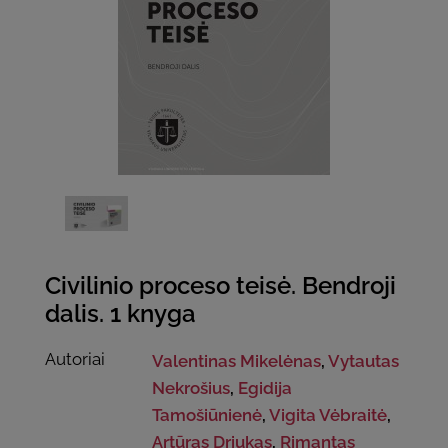
Civilinio proceso teisė. Bendroji
dalis. 1 knyga
Autoriai
Valentinas Mikelėnas
,
Vytautas
Nekrošius
,
Egidija
Tamošiūnienė
,
Vigita Vėbraitė
,
Artūras Driukas
,
Rimantas