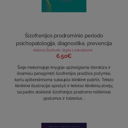
Šizofrenijos prodrominio periodo
psichopatologija, diagnostika, prevencija
Aldona Šiurkutė
,
Sigita Lesinskienė
6.50€
Šioje mokomojoje knygoje apžvelgiama literatūra ir
išsamiau panagrinėti šizofrenijos pradžios požymiai,
kartu apibendrinama sukaupta klinikinė patirtis. Teksto
klinikinei iliustracijai aprašyti ir keletas klinikinių atvejų,
tai padės atskleisti šizofrenijos prodromo reiškimosi
ypatumus ir tolesnius ..