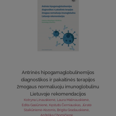
Antrinės hipogamaglobulinemijos
diagnostikos ir pakaitinės terapijos
žmogaus normaliuoju imunoglobulinu
Lietuvoje rekomendacijos
Kotryna Linauskienė
,
Laura Malinauskienė
,
Edita Gasiūnienė
,
Kęstutis Černiauskas
,
Jūratė
Staikūnienė-Kozonis
,
Brigita Gradauskienė
,
Anželika Chomičienė