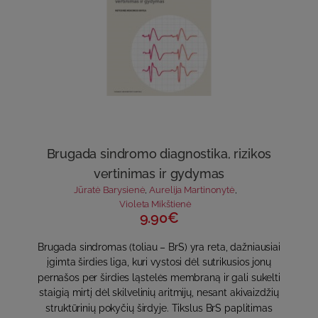
Brugada sindromo diagnostika, rizikos
vertinimas ir gydymas
Jūratė Barysienė
,
Aurelija Martinonytė
,
Violeta Mikštienė
9.90€
Brugada sindromas (toliau – BrS) yra reta, dažniausiai
įgimta širdies liga, kuri vystosi dėl sutrikusios jonų
pernašos per širdies ląstelės membraną ir gali sukelti
staigią mirtį dėl skilvelinių aritmijų, nesant akivaizdžių
struktūrinių pokyčių širdyje. Tikslus BrS paplitimas