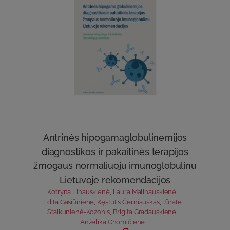
Antrinės hipogamaglobulinemijos
diagnostikos ir pakaitinės terapijos
žmogaus normaliuoju imunoglobulinu
Lietuvoje rekomendacijos
Kotryna Linauskienė
,
Laura Malinauskienė
,
Edita Gasiūnienė
,
Kęstutis Černiauskas
,
Jūratė
Staikūnienė-Kozonis
,
Brigita Gradauskienė
,
Anželika Chomičienė