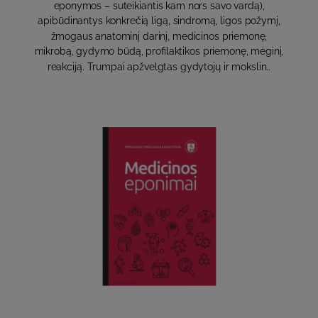
eponymos – suteikiantis kam nors savo vardą),
apibūdinantys konkrečią ligą, sindromą, ligos požymį,
žmogaus anatominį darinį, medicinos priemonę,
mikrobą, gydymo būdą, profilaktikos priemonę, mėginį,
reakciją. Trumpai apžvelgtas gydytojų ir mokslin..