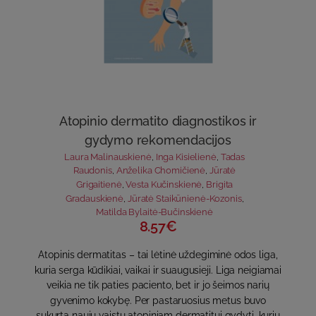
Atopinio dermatito diagnostikos ir
gydymo rekomendacijos
Laura Malinauskienė
,
Inga Kisielienė
,
Tadas
Raudonis
,
Anželika Chomičienė
,
Jūratė
Grigaitienė
,
Vesta Kučinskienė
,
Brigita
Gradauskienė
,
Jūratė Staikūnienė-Kozonis
,
Matilda Bylaitė-Bučinskienė
8.57€
Atopinis dermatitas – tai lėtinė uždegiminė odos liga,
kuria serga kūdikiai, vaikai ir suaugusieji. Liga neigiamai
veikia ne tik paties paciento, bet ir jo šeimos narių
gyvenimo kokybę. Per pastaruosius metus buvo
sukurta naujų vaistų atopiniam dermatitui gydyti, kurių