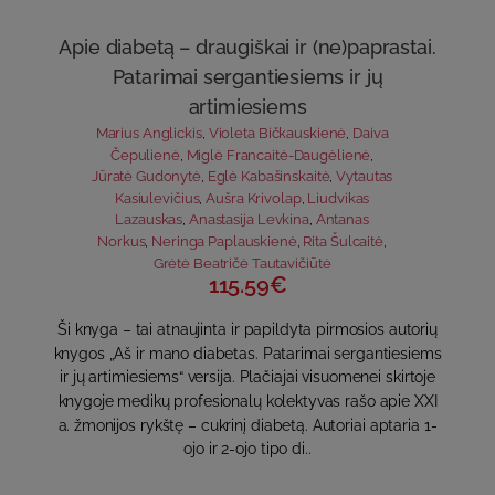
Apie diabetą – draugiškai ir (ne)paprastai.
Patarimai sergantiesiems ir jų
artimiesiems
Marius Anglickis
,
Violeta Bičkauskienė
,
Daiva
Čepulienė
,
Miglė Francaitė-Daugėlienė
,
Jūratė Gudonytė
,
Eglė Kabašinskaitė
,
Vytautas
Kasiulevičius
,
Aušra Krivolap
,
Liudvikas
Lazauskas
,
Anastasija Levkina
,
Antanas
Norkus
,
Neringa Paplauskienė
,
Rita Šulcaitė
,
Grėtė Beatričė Tautavičiūtė
115.59€
Ši knyga – tai atnaujinta ir papildyta pirmosios autorių
knygos „Aš ir mano diabetas. Patarimai sergantiesiems
ir jų artimiesiems“ versija. Plačiajai visuomenei skirtoje
knygoje medikų profesionalų kolektyvas rašo apie XXI
a. žmonijos rykštę – cukrinį diabetą. Autoriai aptaria 1-
ojo ir 2-ojo tipo di..