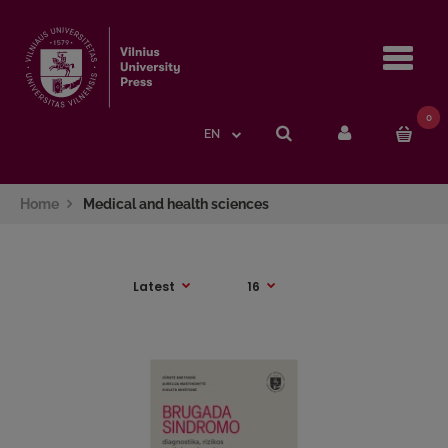
Navi
0
EN
Home
Medical and health sciences