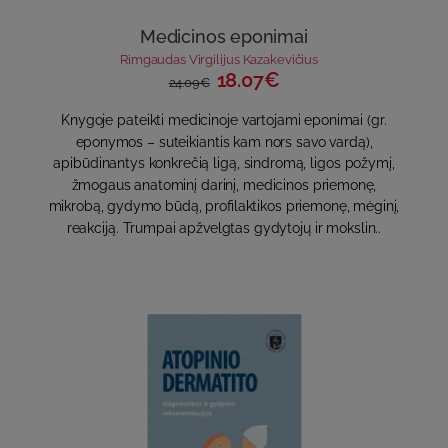
Medicinos eponimai
Rimgaudas Virgilijus Kazakevičius
18.07€
24.09€
Knygoje pateikti medicinoje vartojami eponimai (gr.
eponymos – suteikiantis kam nors savo vardą),
apibūdinantys konkrečią ligą, sindromą, ligos požymį,
žmogaus anatominį darinį, medicinos priemonę,
mikrobą, gydymo būdą, profilaktikos priemonę, mėginį,
reakciją. Trumpai apžvelgtas gydytojų ir mokslin..