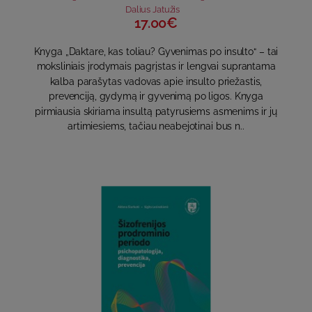
Dalius Jatužis
17.00€
Knyga „Daktare, kas toliau? Gyvenimas po insulto“ – tai
moksliniais įrodymais pagrįstas ir lengvai suprantama
kalba parašytas vadovas apie insulto priežastis,
prevenciją, gydymą ir gyvenimą po ligos. Knyga
pirmiausia skiriama insultą patyrusiems asmenims ir jų
artimiesiems, tačiau neabejotinai bus n..