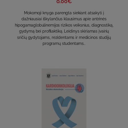
0.00€
Mokomoji knyga parengta siekiant atsakyti į
dažniausiai iškylančius klausimus apie antrinės
hipogamaglobulinemijos rizikos veiksnius, diagnostiką,
gydymą bei profilaktiką. Leidinys skiriamas įvairių
sričių gydytojams, rezidentams ir medicinos studijų
programų studentams..