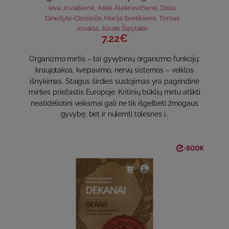
Ieva Jovaišienė
,
Aistė Aleknavičienė
,
Dalia
Gineitytė-Ozolinčė
,
Marija Svetikienė
,
Tomas
Jovaiša
,
Jūratė Šipylaitė
7.22€
Organizmo mirtis – tai gyvybinių organizmo funkcijų:
kraujotakos, kvėpavimo, nervų sistemos – veiklos
išnykimas. Staigus širdies sustojimas yra pagrindinė
mirties priežastis Europoje. Kritinių būklių metu atlikti
neatidėliotini veiksmai gali ne tik išgelbėti žmogaus
gyvybę, bet ir nulemti tolesnes i..