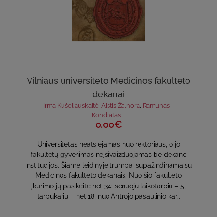
Vilniaus universiteto Medicinos fakulteto
dekanai
Irma Kušeliauskaitė
,
Aistis Žalnora
,
Ramūnas
Kondratas
0.00€
Universitetas neatsiejamas nuo rektoriaus, o jo
fakultetų gyvenimas neįsivaizduojamas be dekano
institucijos. Šiame leidinyje trumpai supažindinama su
Medicinos fakulteto dekanais. Nuo šio fakulteto
įkūrimo jų pasikeitė net 34: senuoju laikotarpiu – 5,
tarpukariu – net 18, nuo Antrojo pasaulinio kar..