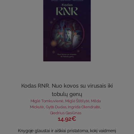
Kodas RNR. Nuo kovos su virusais iki
tobulų genų
Miglė Tomkuvienė
,
Miglė Štitilytė
,
Milda
Mickutė
,
Gytis Dudas
,
Ingrida Olendraitė
,
Giedrius Gasiūnas
14.92€
Knygoje glaustai ir aiškiai pristatoma, kokį vaidmenį