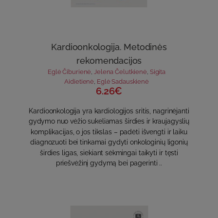
Kardioonkologija. Metodinės
rekomendacijos
Eglė Čiburienė
,
Jelena Čelutkienė
,
Sigita
Aidietienė
,
Eglė Sadauskienė
6.26€
Kardioonkologija yra kardiologijos sritis, nagrinėjanti
gydymo nuo vėžio sukeliamas širdies ir kraujagyslių
komplikacijas, o jos tikslas – padėti išvengti ir laiku
diagnozuoti bei tinkamai gydyti onkologinių ligonių
širdies ligas, siekiant sėkmingai taikyti ir tęsti
priešvėžinį gydymą bei pagerinti ..