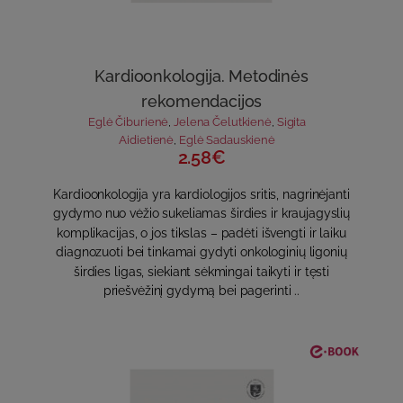
Kardioonkologija. Metodinės
rekomendacijos
Eglė Čiburienė
,
Jelena Čelutkienė
,
Sigita
Aidietienė
,
Eglė Sadauskienė
2.58€
Kardioonkologija yra kardiologijos sritis, nagrinėjanti
gydymo nuo vėžio sukeliamas širdies ir kraujagyslių
komplikacijas, o jos tikslas – padėti išvengti ir laiku
diagnozuoti bei tinkamai gydyti onkologinių ligonių
širdies ligas, siekiant sėkmingai taikyti ir tęsti
priešvėžinį gydymą bei pagerinti ..