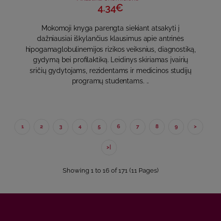
4.34€
Mokomoji knyga parengta siekiant atsakyti į
dažniausiai iškylančius klausimus apie antrinės
hipogamaglobulinemijos rizikos veiksnius, diagnostiką,
gydymą bei profilaktiką. Leidinys skiriamas įvairių
sričių gydytojams, rezidentams ir medicinos studijų
programų studentams. ..
1
2
3
4
5
6
7
8
9
>
>|
Showing 1 to 16 of 171 (11 Pages)